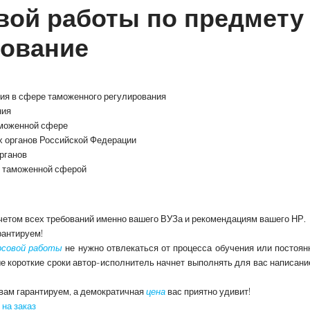
вой работы по предмету
рование
ния в сфере таможенного регулирования
ния
аможенной сфере
х органов Российской Федерации
рганов
я таможенной сферой
четом всех требований именно вашего ВУЗа и рекомендациям вашего НР.
рантируем!
урсовой работы
не нужно отвлекаться от процесса обучения или постоян
ые короткие сроки автор-исполнитель начнет выполнять для вас написан
вам гарантируем, а демократичная
цена
вас приятно удивит!
на заказ