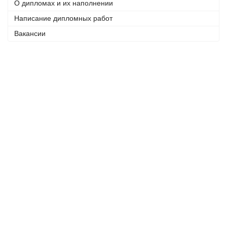
О дипломах и их наполнении
Написание дипломных работ
Вакансии
Телефоны:
+7 (926) 875 77 27
+7 (905) 758 66 44
© 2005 - 2023
Консалтинговый центр «ФРАКТАЛ».
Все права защищены.