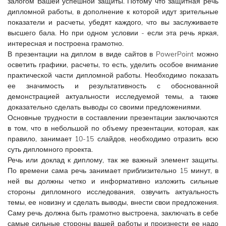
залогом Вашей успешной защиты. Потому что защитная речь
дипломной работы, в дополнение к которой идут зрительные
показатели и расчеты, убедят каждого, что вы заслуживаете
высшего бала. Но при одном условии - если эта речь яркая,
интересная и построена грамотно.
В презентации на диплом в виде сайтов в PowerPoint можно
осветить графики, расчеты, то есть, уделить особое внимание
практической части дипломной работы. Необходимо показать
ее значимость и результативность с обоснованной
демонстрацией актуальности исследуемой темы, а также
доказательно сделать выводы со своими предложениями.
Основные трудности в составлении презентации заключаются
в том, что в небольшой по объему презентации, которая, как
правило, занимает 10-15 слайдов, необходимо отразить всю
суть дипломного проекта.
Речь или доклад к диплому, так же важный элемент защиты.
По времени сама речь занимает приблизительно 15 минут, в
ней вы должны четко и информативно изложить сильные
стороны дипломного исследования, озвучить актуальность
темы, ее новизну и сделать выводы, внести свои предложения.
Саму речь должна быть грамотно выстроена, заключать в себе
самые сильные стороны вашей работы и произнести ее надо