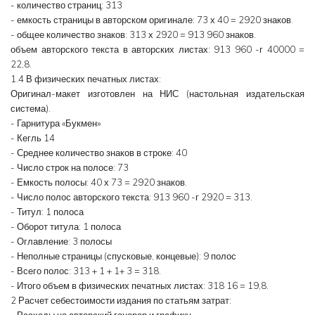
- количество страниц: 313
- емкость страницы в авторском оригинале: 73 х 40 = 2920 знаков.
- общее количество знаков: 313 х 2920 = 913 960 знаков.
объем авторского текста в авторских листах: 913 960 -г 40000 =
22,8.
1.4 В физических печатных листах:
Оригинал-макет изготовлен на НИС (настольная издательская
система).
- Гарнитура «Букмен»
- Кегль 14
- Среднее количество знаков в строке: 40
- Число строк на полосе: 73
- Емкость полосы: 40 х 73 = 2920 знаков.
- Число полос авторского текста: 913 960 -г 2920 = 313.
- Титул: 1 полоса
- Оборот титула: 1 полоса
- Оглавление: 3 полосы
- Неполные страницы (спусковые, концевые): 9 полос
- Всего полос: 313 + 1 + 1+ 3 = 318.
- Итого объем в физических печатных листах: 318 16 = 19,8.
2 Расчет себестоимости издания по статьям затрат:
- Расходы на авторский гонорар и графику.