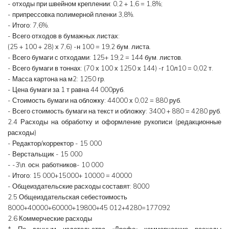
- отходы при швейном креплении: 0,2 + 1,6 = 1,8%;
- припрессовка полимерной пленки 3,8%.
- Итого: 7,6%.
- Всего отходов в бумажных листах:
(25 + 100 + 28) х 7,6) -н 100 = 19,2 бум. листа.
- Всего бумаги с отходами: 125+ 19,2 = 144 бум. листов.
- Всего бумаги в тоннах: (70 х 100 х 1250 х 144) -г 10л10 = 0,02 т.
- Масса картона на м2: 1250 гр.
- Цена бумаги за 1 т равна 44 000руб.
- Стоимость бумаги на обложку: 44000 х 0,02 = 880 руб.
- Всего стоимость бумаги на текст и обложку: 3400 + 880 = 4280 руб.
2.4 Расходы на обработку и оформление рукописи (редакционные
расходы)
- Редактор/корректор - 15 000
- Верстальщик - 15 000
- -3\п. осн. работников- 10 000
- Итого: 15 000+15000+ 10000 = 40000
- Общеиздательские расходы составят: 8000
2.5 Общеиздательская себестоимость
8000+40000+60000+19800+45 012+4280=177092
2.6 Коммерческие расходы
* По данным издательства «Дрофа» коммерческие расходы