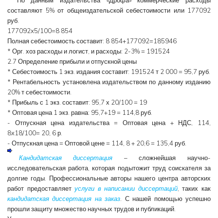
составляют 5% от общеиздательской себестоимости или 177092
руб.
177092x5/100=8 854
Полная себестоимость составит: 8 854+177092=185946
* Орг. хоз расходы и логист, и расходы: 2-3% = 191524
2.7 Определение прибыли и отпускной цены
* Себестоимость 1 экз. издания составит: 191524 т 2 000 = 95,7 руб.
* Рентабельность установлена издательством по данному изданию
20% т себестоимости.
* Прибыль с 1 экз. составит: 95,7 х 20/100 = 19
* Оптовая цена 1 экз. равна: 95,7+19 = 114,8 руб.
- Отпускная цена издательства = Оптовая цена + НДС, 114,
8x18/100= 20, 6 р.
- Отпускная цена = Оптовой цене = 114, 8 + 20,6 = 135,4 руб.
Кандидатская диссертация
– сложнейшая научно-
исследовательская работа, которая подытожит труд соискателя за
долгие годы. Профессиональные авторы нашего центра авторских
работ предоставляет
услуги в написании диссертаций
, таких как
кандидатская диссертация на заказ
. С нашей помощью успешно
прошли защиту множество научных трудов и публикаций.