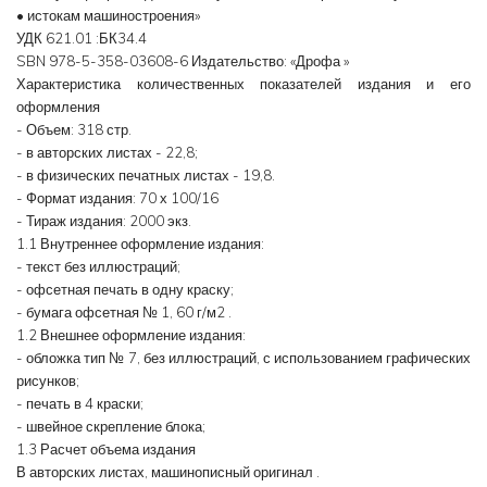
• истокам машиностроения»
УДК 621.01 :БК34.4
SBN 978-5-358-03608-6 Издательство: «Дрофа »
Характеристика количественных показателей издания и его
оформления
- Объем: 318 стр.
- в авторских листах - 22,8;
- в физических печатных листах - 19,8.
- Формат издания: 70 х 100/16
- Тираж издания: 2000 экз.
1.1 Внутреннее оформление издания:
- текст без иллюстраций;
- офсетная печать в одну краску;
- бумага офсетная № 1, 60 г/м2 .
1.2 Внешнее оформление издания:
- обложка тип № 7, без иллюстраций, с использованием графических
рисунков;
- печать в 4 краски;
- швейное скрепление блока;
1.3 Расчет объема издания
В авторских листах, машинописный оригинал .