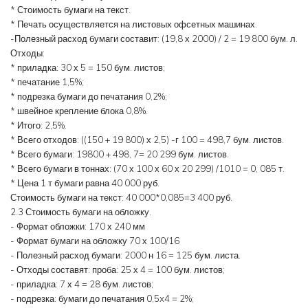
* Стоимость бумаги на текст.
* Печать осуществляется на листовых офсетных машинах.
-Полезный расход бумаги составит: (19,8 х 2000) / 2 = 19 800 бум. л.
Отходы:
* приладка: 30 х 5 = 150 бум. листов;
* печатание 1,5%;
* подрезка бумаги до печатания 0,2%;
* швейное крепление блока 0,8%.
* Итого: 2,5%.
* Всего отходов: ((150 + 19 800) х 2,5) -г 100 = 498,7 бум. листов.
* Всего бумаги: 19800 + 498, 7= 20 299 бум. листов.
* Всего бумаги в тоннах: (70 х 100 х 60 х 20 299) /1010 = 0, 085 т.
* Цена 1 т бумаги равна 40 000 руб.
Стоимость бумаги на текст: 40 000*0,085=3 400 руб.
2.3 Стоимость бумаги на обложку.
- Формат обложки: 170 х 240 мм
- Формат бумаги на обложку 70 х 100/16
- Полезный расход бумаги: 2000 н 16 = 125 бум. листа.
- Отходы составят: проба: 25 х 4 = 100 бум. листов;
- приладка: 7 х 4 = 28 бум. листов;
- подрезка: бумаги до печатания 0,5x4 = 2%;