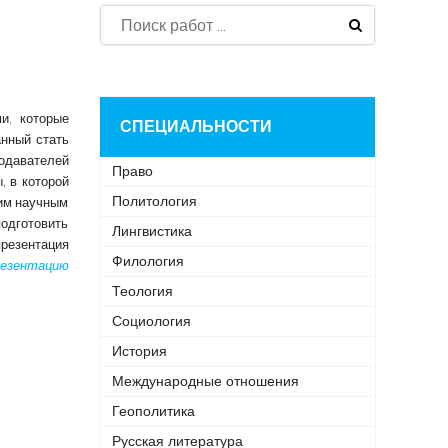
и, которые
СПЕЦИАЛЬНОСТИ
анный стать
одавателей
Право
, в которой
Политология
им научным
подготовить
Лингвистика
резентация
Филология
резентацию
Теология
Социология
История
Международные отношения
Геополитика
Русская литература