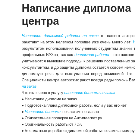
Написание диплома 
центра
Написание дипломной работы на заказ
от нашего авторс
работают на этом нелегком поприще уже очень много лет.
Н
результатом использования полученных студентом знаний,
профильных ВУЗов, так как
дипломная работа
- это важное
учитываются нынешние подходы к решению поставленных за
консультантом, и до защиты диплома остается совсем немно
дипломную речь для выступления перед комиссией. Так 
Специалисты центра авторских работ всегда рады помочь Вам
на заказ
.
Что включено в услугу
написание диплома на заказ
:
• Написание диплома на заказ
• Подготовка плана дипломной работы, если у вас его нет
•
Написание диплома
по частям, поглавно
• Обязательная проверка на Антиплагиат.ру
• Оригинальность работы от 70%
• Бесплатные доработки дипломной работы по замечаниям руко