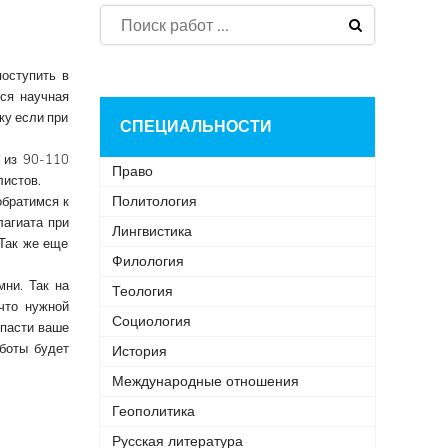
поступить в
тся научная
ку если при
СПЕЦИАЛЬНОСТИ
ь из 90-110
Право
листов.
Политология
обратимся к
лагиата при
Лингвистика
 Так же еще
Филология
мни. Так на
Теология
что нужной
Социология
спасти ваше
аботы будет
История
Международные отношения
Геополитика
Русская литература