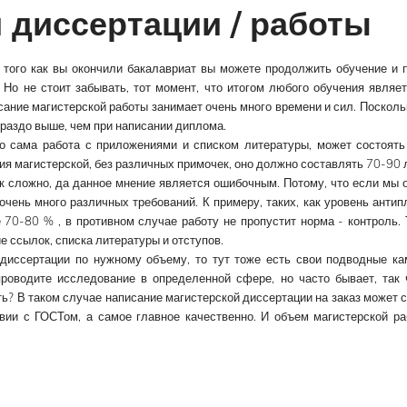
 диссертации / работы
 того как вы окончили бакалавриат вы можете продолжить обучение и 
 Но не стоит забывать, тот момент, что итогом любого обучения являе
исание магистерской работы занимает очень много времени и сил. Посколь
ораздо выше, чем при написании диплома.
 то сама работа с приложениями и списком литературы, может состоят
ия магистерской, без различных примочек, оно должно составлять 70-90 
к сложно, да данное мнение является ошибочным. Потому, что если мы 
очень много различных требований. К примеру, таких, как уровень антип
70-80 % , в противном случае работу не пропустит норма - контроль.
 ссылок, списка литературы и отступов.
диссертации по нужному объему, то тут тоже есть свои подводные ка
проводите исследование в определенной сфере, но часто бывает, так 
ть? В таком случае написание магистерской диссертации на заказ может 
вии с ГОСТом, а самое главное качественно. И объем магистерской р