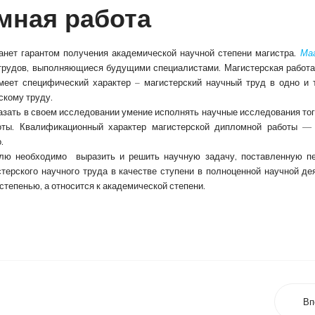
мная работа
анет гарантом получения академической научной степени магистра.
Ма
 трудов, выполняющиеся будущими специалистами. Магистерская работа
меет специфический характер – магистерский научный труд в одно и 
скому труду.
зать в своем исследовании умение исполнять научные исследования тог
оты. Квалификационный характер магистерской дипломной работы —
.
лю необходимо выразить и решить научную задачу, поставленную пе
ерского научного труда в качестве ступени в полноценной научной де
 степенью, а относится к академической степени.
Вп