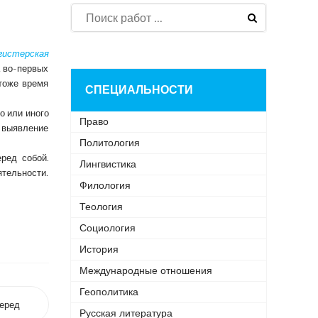
гистерская
 во-первых
тоже время
СПЕЦИАЛЬНОСТИ
о или иного
Право
 выявление
Политология
ред собой.
Лингвистика
ятельности.
Филология
Теология
Социология
История
Международные отношения
Геополитика
еред
Русская литература