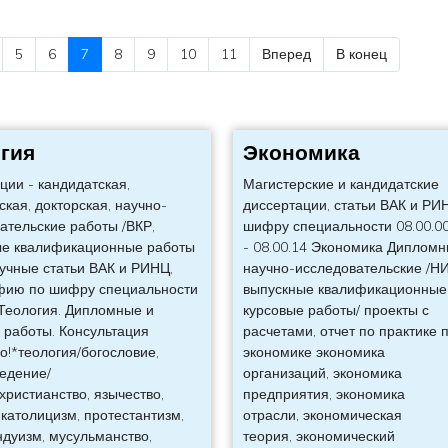
5
6
7
8
9
10
11
Вперед
В конец
гия
Экономика
ции - кандидатская,
Магистерские и кандидатские
ская, докторская, научно-
диссертации, статьи ВАК и РИ
ательские работы /ВКР,
шифру специальности 08.00.0
ые квалификационные работы
- 08.00.14 Экономика Дипломн
аучные статьи ВАК и РИНЦ,
научно-исследовательские /НИ
фию по шифру специальности
выпускные квалификационные 
 Теология. Дипломные и
курсовые работы/ проекты с
 работы. Консультация
расчетами, отчет по практике 
о!*теология/богословие,
экономике экономика
едение/
организаций, экономика
христианство, язычество,
предприятия, экономика
 католицизм, протестантизм,
отрасли, экономическая
ндуизм, мусульманство,
теория, экономический