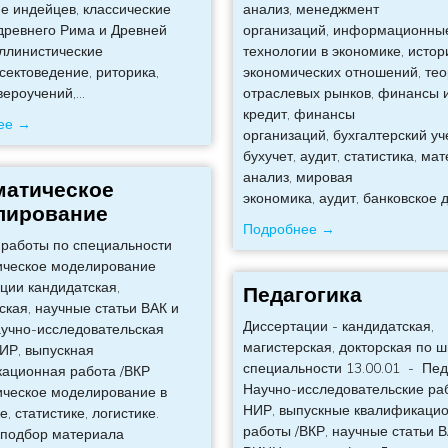
е индейцев, классические
анализ, менеджмент
древнего Рима и Древней
организаций, информационны
эллинистические
технологии в экономике, истор
сектоведение, риторика,
экономических отношений, те
вероучений,
…
отраслевых рынков, финансы 
кредит, финансы
ее →
организаций, бухгалтерский уче
бухучет, аудит, статистика, ма
анализ, мировая
матическое
экономика, аудит, банковское 
лирование
Подробнее →
работы по специальности
ическое моделирование
ции кандидатская,
Педагогика
ская, научные статьи ВАК и
Диссертации - кандидатская,
учно-исследовательская
магистерская, докторская по 
ИР, выпускная
специальности 13.00.01 - Пед
ационная работа /ВКР
Научно-исследовательские раб
ческое моделирование в
НИР, выпускные квалификаци
, статистике, логистике.
работы /ВКР, научные статьи 
 подбор материала