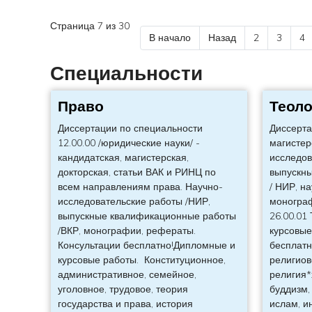
Страница 7 из 30
В начало
Назад
2
3
4
Специальности
Право
Теоло
Диссертации по специальности
Диссерта
12.00.00 /юридические науки/ -
магистер
кандидатская, магистерская,
исследов
докторская, статьи ВАК и РИНЦ по
выпускн
всем направлениям права. Научно-
/ НИР, н
исследовательские работы /НИР,
моногра
выпускные квалификационные работы
26.00.01
/ВКР, монографии, рефераты.
курсовые
Консультации бесплатно!Дипломные и
бесплатн
курсовые работы. Конституционное,
религиов
административное, семейное,
религия*
уголовное, трудовое, теория
буддизм,
государства и права, история
ислам, и