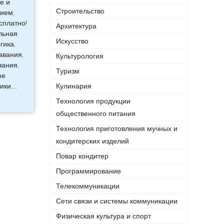
е и
Строительство
нием,
сплатно!
Архитектура
льная
Искусство
гика,
авания,
Культурология
вания,
Туризм
ое
ики,
…
Кулинария
Технология продукции
общественного питания
Технология приготовления мучных и
кондитерских изделий
Повар кондитер
Программирование
Телекоммуникации
Сети связи и системы коммуникации
Физическая культура и спорт