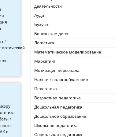
деятельности
е
Аудит
ия
ория
Бухучет
и
Банковское дело
т /
Логистика
тематический
Математическое моделирование
дело
…
Маркетинг
Мотивация персонала
Налоги / налогооблажение
Педагогика
Возрастная педагогика
шифру
Дошкольная педагогика
агогика.
Дошкольное образование
оты /
онные
Школьная педагогика
ВАК и
Социальная педагогика