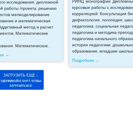
РИНЦ, монографии. Дипломны
го исследования, дипломной
курсовые работы с исследова
ой работы /проекта, решению
корреляцией. Консультация бе
тестов матмоделирование
дефектология, логопедия, шко
ование и математическая
педагогика, социальная педаго
Аддитивный метод и расчет
педагогика и методика препод
иентов, Математические
педагогика начального образо
история педагогики, дошкольн
ования, Математическое
…
образование, младшие школьн
ее →
Подробнее →
ЗАГРУЗИТЬ ЕЩЕ ↓
УДЕРЖИВАЙТЕ SHIFT, ЧТОБЫ
ЗАГРУЗИТЬ ВСЕ