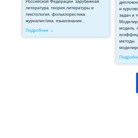
Российской Федерации, зарубежная
дипломно
литература, теория литературы и
и курсов
текстология, фольклористика,
задач и 
журналистика, языкознании,
…
Моделир
модель, 
Подробнее →
коэффиц
методы
моделир
Подробн