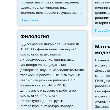
государства и права, правоведение,
веровани
адвокатура, криминалистика,
религии 
криминология, теория государства и
…
греции, 
религии*
Подробнее →
история 
Подробн
Филология
Диссертации шифр специальности
Мате
10.00.00 - филологические науки /
моде
филология, языкознание,
литературоведение, лингвистика/ -
Научные 
магистерские, кандидатские,
математ
докторские, научно-исследовательские
Диссерта
творческие работы - НИР, выпускные
магистер
квалификационные работы - ВКР,
РИНЦ, на
научные статьи ВАК и РИНЦ.
работа/Н
Дипломные и курсовые работы по
квалифик
филологии. *Филология:
математи
литературоведение, русская
экономике
литература, литература народов
Заказать