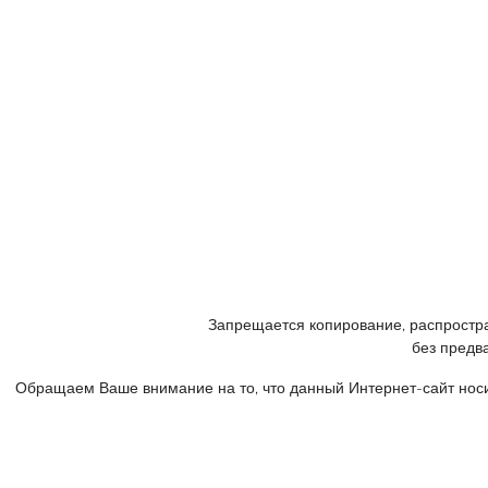
+7 (926) 875 77 27
+7 (905) 758 66 44
© 2005 - 2023
Консалтинговый центр «ФРАКТАЛ».
Все права защищены.
Запрещается копирование, распростра
без предв
Обращаем Ваше внимание на то, что данный Интернет-сайт нос