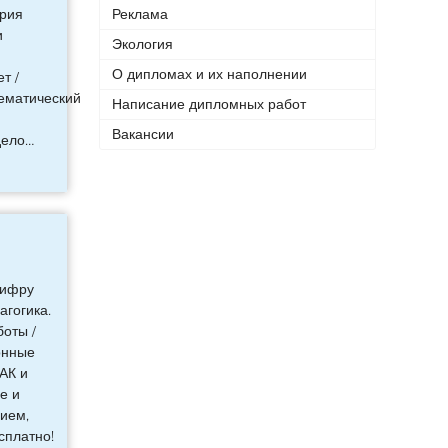
ория
Реклама
и
Экология
О дипломах и их наполнении
т /
тематический
Написание дипломных работ
Вакансии
дело
…
шифру
агогика.
оты /
онные
ВАК и
е и
нием,
сплатно!