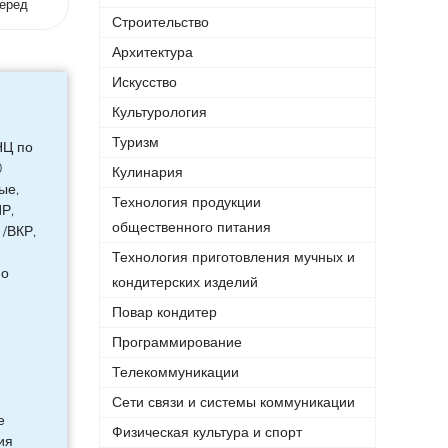
еред
Строительство
Архитектура
Искусство
Культурология
Туризм
НЦ по
0
Кулинария
ые,
Технология продукции
Р,
общественного питания
/ВКР,
Технология приготовления мучных и
по
кондитерских изделий
Повар кондитер
Программирование
Телекоммуникации
Сети связи и системы коммуникации
е
Физическая культура и спорт
ия