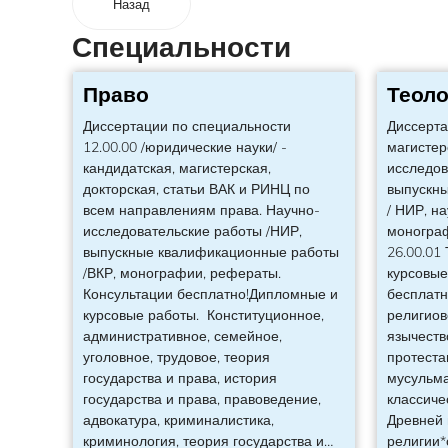
Назад
Специальности
Право
Теоло
Диссертации по специальности
Диссерта
12.00.00 /юридические науки/ -
магистер
кандидатская, магистерская,
исследов
докторская, статьи ВАК и РИНЦ по
выпускн
всем направлениям права. Научно-
/ НИР, н
исследовательские работы /НИР,
моногра
выпускные квалификационные работы
26.00.01
/ВКР, монографии, рефераты.
курсовые
Консультации бесплатно!Дипломные и
бесплатн
курсовые работы. Конституционное,
религиов
административное, семейное,
язычеств
уголовное, трудовое, теория
протеста
государства и права, история
мусульма
государства и права, правоведение,
классиче
адвокатура, криминалистика,
Древней 
криминология, теория государства и
…
религии*