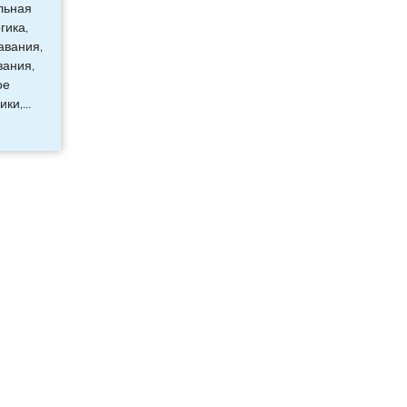
льная
гика,
авания,
вания,
ое
ики,
…