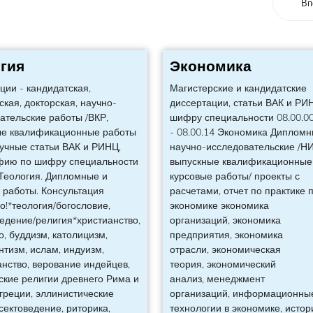
Вп
гия
Экономика
ции - кандидатская,
Магистерские и кандидатские
ская, докторская, научно-
диссертации, статьи ВАК и РИ
ательские работы /ВКР,
шифру специальности 08.00.0
ые квалификационные работы
- 08.00.14 Экономика Дипломн
аучные статьи ВАК и РИНЦ,
научно-исследовательские /НИ
фию по шифру специальности
выпускные квалификационные 
 Теология. Дипломные и
курсовые работы/ проекты с
 работы. Консультация
расчетами, отчет по практике 
о!*теология/богословие,
экономике экономика
едение/религия*христианство,
организаций, экономика
о, буддизм, католицизм,
предприятия, экономика
нтизм, ислам, индуизм,
отрасли, экономическая
нство, верование индейцев,
теория, экономический
ские религии древнего Рима и
анализ, менеджмент
греции, эллинистические
организаций, информационны
сектоведение, риторика,
технологии в экономике, истор