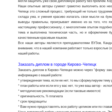
могли защитить уже свою дипломную работу без проблем. Ко
Наши опытные авторы сумеют грамотно выполнить всю нео
Чепецк
это сложный процесс, требующий не только трудоемк
склада ума, и умения красиво излагать свои мысли на бума
выводы правильны, проигрывает именно из-за того, что я
настоящему профессионалу, с многолетним опытом подобной 
тема и выполнена техническая часть, но и оформление б
качественным красивым языком.
Все наши авторы являются преподавателями ВУЗов, Канди
внимание, что в нашей компании работают только взрослые (о
нашей работы.
Заказать диплом в городе Кирово-Чепецк
Заказать диплом в Кирово-Чепецке
можно через "форму зака
информацию о вашей работе:
* утвержденная тема, если ее нет, то мы сформулируем тему
* план работы или если его у вас нет, то уже ваш автор - исп
* методические рекомендации (если таковые имеются)
* оригинальность, % плагиата
* срок предзащиты
* Вам нужно предоставлять всю работу целиком или по глава
Цена дипломной работы
рассчитывается индивидуально. Это 