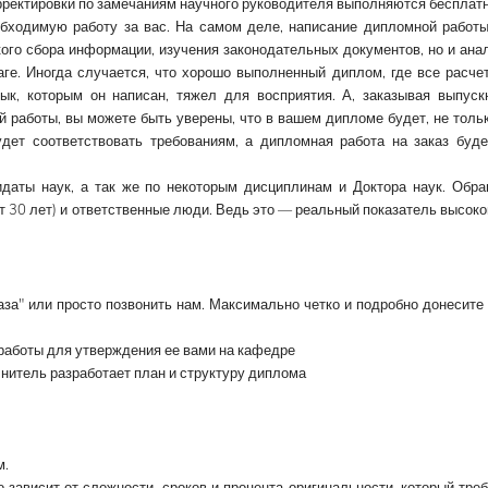
рректировки по замечаниям научного руководителя выполняются бесплат
бходимую работу за вас. На самом деле,
написание дипломной работ
ого сбора информации, изучения законодательных документов, но и ана
ге. Иногда случается, что хорошо выполненный диплом, где все расче
зык, которым он написан, тяжел для восприятия. А, заказывая выпуск
работы, вы можете быть уверены, что в вашем дипломе будет, не толь
удет соответствовать требованиям, а
дипломная работа на заказ
буде
даты наук, а так же по некоторым дисциплинам и Доктора наук. Обр
т 30 лет) и ответственные люди. Ведь это — реальный показатель высоко
за" или просто позвонить нам. Максимально четко и подробно донесите
 работы для утверждения ее вами на кафедре
олнитель разработает план и структуру диплома
м.
зависит от сложности, сроков и процента оригинальности, который тре