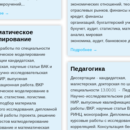
вероучений,
…
экономических отношений, те
отраслевых рынков, финансы 
ее →
кредит, финансы
организаций, бухгалтерский уче
бухучет, аудит, статистика, ма
матическое
анализ, мировая
лирование
экономика, аудит, банковское 
работы по специальности
Подробнее →
ическое моделирование
ции кандидатская,
ская, научные статьи ВАК и
Педагогика
учно-исследовательская
Диссертации - кандидатская,
ИР, выпускная
магистерская, докторская по 
ационная работа /ВКР
специальности 13.00.01 - Пед
ческое моделирование в
Научно-исследовательские раб
, статистике, логистике.
НИР, выпускные квалификаци
 подбор материала
работы /ВКР, научные статьи 
го исследования, дипломной
РИНЦ, монографии. Дипломны
ой работы /проекта, решению
курсовые работы с исследова
тестов матмоделирование
корреляцией. Консультация бе
ование и математическая