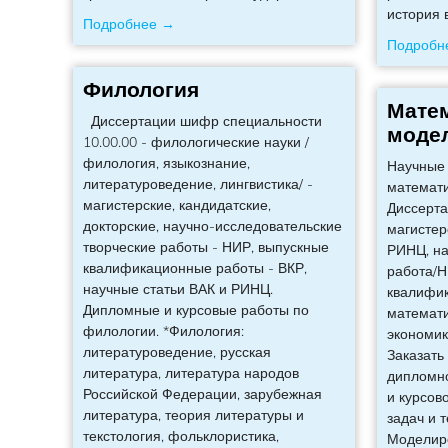
история 
Подробнее →
Подробн
Филология
Мате
Диссертации шифр специальности
моде
10.00.00 - филологические науки /
филология, языкознание,
Научные 
литературоведение, лингвистика/ -
математ
магистерские, кандидатские,
Диссерта
докторские, научно-исследовательские
магистер
творческие работы - НИР, выпускные
РИНЦ, на
квалификационные работы - ВКР,
работа/Н
научные статьи ВАК и РИНЦ.
квалифик
Дипломные и курсовые работы по
математи
филологии. *Филология:
экономике
литературоведение, русская
Заказать
литература, литература народов
дипломно
Российской Федерации, зарубежная
и курсов
литература, теория литературы и
задач и 
текстология, фольклористика,
Моделир