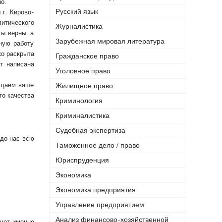
но.
Русский язык
ы
г. Кирово-
литического
Журналистика
ты верны, а
Зарубежная мировая литература
ную работу
ко раскрыта
Гражданское право
т написана
Уголовное право
ащаем ваше
Жилищное право
го качества
Криминология
Криминалистика
Судебная экспертиза
 до нас всю
Таможенное дело / право
Юриспруденция
Экономика
Экономика предприятия
Управление предприятием
Анализ финансово-хозяйственной
бует именно