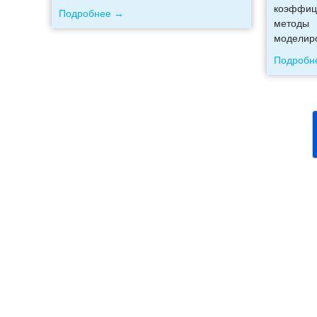
коэффиц
Подробнее →
методы
моделир
Подробн
Телефоны:
+7 (926) 875 77 27