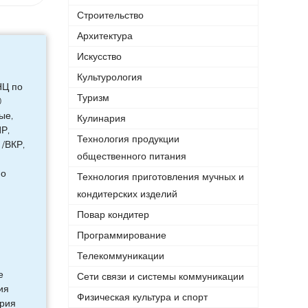
Строительство
Архитектура
Искусство
Культурология
НЦ по
Туризм
0
ые,
Кулинария
Р,
Технология продукции
/ВКР,
общественного питания
по
Технология приготовления мучных и
кондитерских изделий
Повар кондитер
Программирование
Телекоммуникации
е
Сети связи и системы коммуникации
ия
Физическая культура и спорт
ория