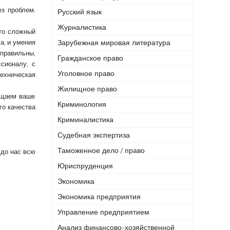
ез проблем.
Русский язык
Журналистика
то сложный
а, и умения
Зарубежная мировая литература
правильны,
Гражданское право
сионалу, с
Уголовное право
техническая
Жилищное право
ащаем ваше
Криминология
го качества
Криминалистика
Судебная экспертиза
Таможенное дело / право
 до нас всю
Юриспруденция
Экономика
Экономика предприятия
Управление предприятием
Анализ финансово-хозяйственной