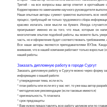
Третий – на все вопросы ваш автор ответит в кротчайшие 
Корректировки по замечаниям научного руководителя выполн
Наши опытные авторы сумеют грамотно выполнить всю необ
процесс, требующий не только трудоемкого сбора информации
красиво излагать свои мысли на бумаге. Иногда случаетс
проигрывает именно из-за того, что язык, которым он на
многолетним опытом подобной работы, вы можете быть увере
часть, но и оформление будет соответствовать требованиям,
Все наши авторы являются преподавателями ВУЗов, Канди
внимание, что в нашей компании работают только взрослые (о
нашей работы.
Заказать дипломную работу в городе Сургут
Заказать дипломную работу
в Сургуте
можно через форму зак
информацию о вашей работе:
* утвержденная тема, если есть
* план работы или если его у вас нет, то уже ваш автор разр
* методические рекомендации (если таковые имеются)
* оригинальность, % плагиата
* срок предзащиты
* Вам нужно предоставлять всю работу целиком или по глава