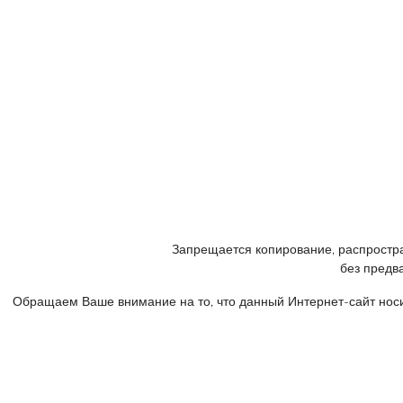
+7 (905) 758 66 44
© 2005 - 2023
Консалтинговый центр «ФРАКТАЛ».
Все права защищены.
Запрещается копирование, распростра
без предв
Обращаем Ваше внимание на то, что данный Интернет-сайт нос