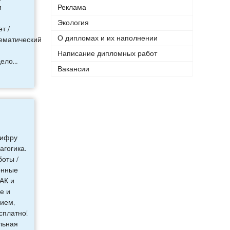
и
Реклама
Экология
т /
О дипломах и их наполнении
тематический
Написание дипломных работ
дело
…
Вакансии
шифру
агогика.
оты /
онные
ВАК и
е и
нием,
сплатно!
льная