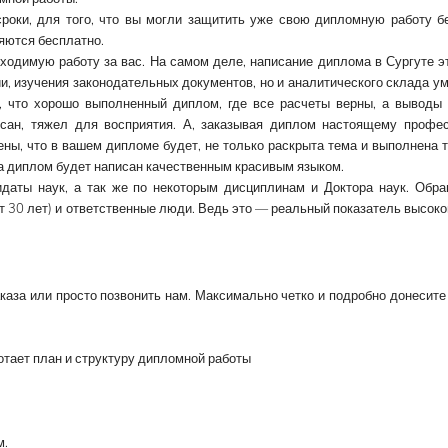
сроки, для того, что вы могли защитить уже свою дипломную работу б
яются бесплатно.
ходимую работу за вас. На самом деле,
написание диплома
в Сургуте
э
, изучения законодательных документов, но и аналитического склада ум
я, что хорошо выполненный диплом, где все расчеты верны, а выводы 
писан, тяжел для восприятия. А, заказывая диплом настоящему профес
ны, что в вашем дипломе будет, не только раскрыта тема и выполнена 
 а диплом будет написан качественным красивым языком.
даты наук, а так же по некоторым дисциплинам и Доктора наук. Обр
т 30 лет) и ответственные люди. Ведь это — реальный показатель высоко
аза или просто позвонить нам. Максимально четко и подробно донесите
аботает план и структуру дипломной работы
м.