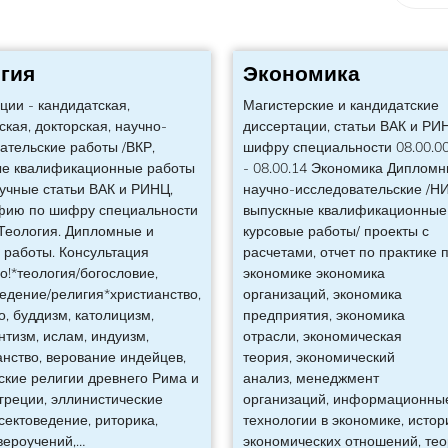
гия
Экономика
ции - кандидатская,
Магистерские и кандидатские
ская, докторская, научно-
диссертации, статьи ВАК и РИ
ательские работы /ВКР,
шифру специальности 08.00.0
ые квалификационные работы
- 08.00.14 Экономика Дипломн
аучные статьи ВАК и РИНЦ,
научно-исследовательские /НИ
фию по шифру специальности
выпускные квалификационные 
 Теология. Дипломные и
курсовые работы/ проекты с
 работы. Консультация
расчетами, отчет по практике 
о!*теология/богословие,
экономике экономика
едение/религия*христианство,
организаций, экономика
о, буддизм, католицизм,
предприятия, экономика
нтизм, ислам, индуизм,
отрасли, экономическая
нство, верование индейцев,
теория, экономический
ские религии древнего Рима и
анализ, менеджмент
греции, эллинистические
организаций, информационны
сектоведение, риторика,
технологии в экономике, истор
вероучений,
…
экономических отношений, те