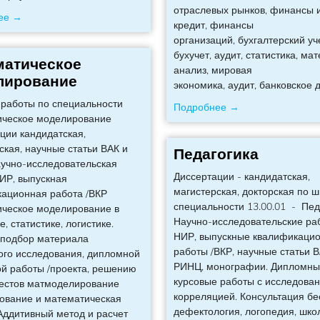
отраслевых рынков, финансы 
ее →
кредит, финансы
организаций, бухгалтерский уче
бухучет, аудит, статистика, ма
матическое
анализ, мировая
лирование
экономика, аудит, банковское 
работы по специальности
Подробнее →
ическое моделирование
ции кандидатская,
ская, научные статьи ВАК и
Педагогика
учно-исследовательская
Диссертации - кандидатская,
ИР, выпускная
магистерская, докторская по 
ационная работа /ВКР
специальности 13.00.01 - Пед
ческое моделирование в
Научно-исследовательские раб
, статистике, логистике.
НИР, выпускные квалификаци
 подбор материала
работы /ВКР, научные статьи 
го исследования, дипломной
РИНЦ, монографии. Дипломны
ой работы /проекта, решению
курсовые работы с исследова
тестов матмоделирование
корреляцией. Консультация бе
ование и математическая
дефектология, логопедия, шко
Аддитивный метод и расчет