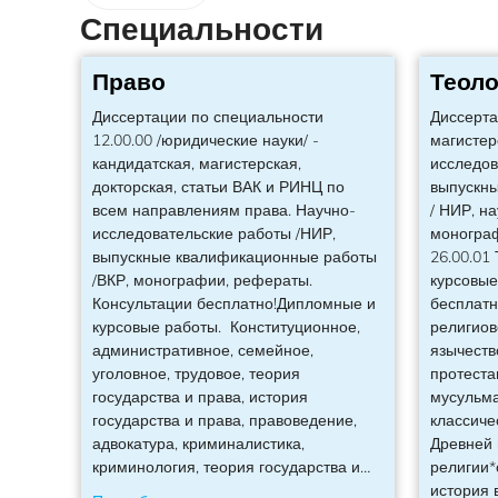
Специальности
Право
Теоло
Диссертации по специальности
Диссерта
12.00.00 /юридические науки/ -
магистер
кандидатская, магистерская,
исследов
докторская, статьи ВАК и РИНЦ по
выпускн
всем направлениям права. Научно-
/ НИР, н
исследовательские работы /НИР,
моногра
выпускные квалификационные работы
26.00.01
/ВКР, монографии, рефераты.
курсовые
Консультации бесплатно!Дипломные и
бесплатн
курсовые работы. Конституционное,
религиов
административное, семейное,
язычеств
уголовное, трудовое, теория
протеста
государства и права, история
мусульма
государства и права, правоведение,
классиче
адвокатура, криминалистика,
Древней 
криминология, теория государства и
…
религии*
история 