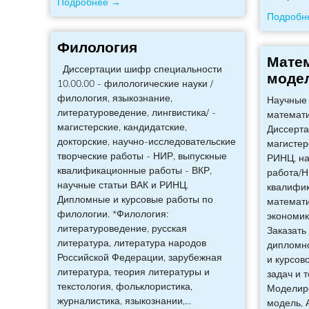
Подробнее →
Подробн
Филология
Мате
Диссертации шифр специальности
моде
10.00.00 - филологические науки /
филология, языкознание,
Научные 
литературоведение, лингвистика/ -
математ
магистерские, кандидатские,
Диссерта
докторские, научно-исследовательские
магистер
творческие работы - НИР, выпускные
РИНЦ, на
квалификационные работы - ВКР,
работа/Н
научные статьи ВАК и РИНЦ.
квалифик
Дипломные и курсовые работы по
математи
филологии. *Филология:
экономике
литературоведение, русская
Заказать
литература, литература народов
дипломно
Российской Федерации, зарубежная
и курсов
литература, теория литературы и
задач и 
текстология, фольклористика,
Моделир
журналистика, языкознании,
…
модель, 