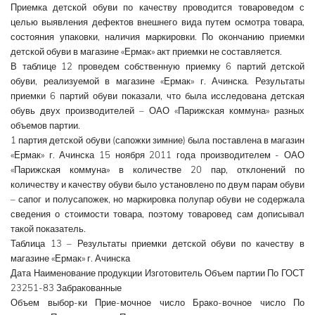
Приемка детской обуви по качеству проводится товароведом с
целью выявления дефектов внешнего вида путем осмотра товара,
состояния упаковки, наличия маркировки. По окончанию приемки
детской обуви в магазине «Ермак» акт приемки не составляется.
В таблице 12 проведем собственную приемку 6 партий детской
обуви, реализуемой в магазине «Ермак» г. Ачинска. Результаты
приемки 6 партий обуви показали, что была исследована детская
обувь двух производителей – ОАО «Парижская коммуна» разных
объемов партии.
1 партия детской обуви (сапожки зимние) была поставлена в магазин
«Ермак» г. Ачинска 15 ноября 2011 года производителем - ОАО
«Парижская коммуна» в количестве 20 пар, отклонений по
количеству и качеству обуви было установлено по двум парам обуви
– сапог и полусапожек, но маркировка полупар обуви не содержала
сведения о стоимости товара, поэтому товаровед сам дописывал
такой показатель.
Таблица 13 – Результаты приемки детской обуви по качеству в
магазине «Ермак» г. Ачинска
Дата Наименование продукции Изготовитель Объем партии По ГОСТ
23251-83 Забракованные
Объем выбор-ки Прие-мочное число Брако-вочное число По