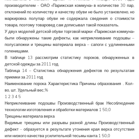
производителем - ОАО «Парижская коммуна» в количестве 30 пар,
отклонений по количеству и качеству обуви не было установлено, но
маркировка полупар обуви не содержала сведения о стоимости
товара, поэтому товаровед сам дописывал такой показатель.
У двух моделей детской обуви торговой марки «Парижская коммуна»
были обнаружены такие дефекты, как неприклеивание подошвы –
полусапожки и трещины материала верха – сапоги с удлиненными
голенищами.
В таблице 13 рассмотрим статистику пороков, обнаруженных в
детской одежды за 2011 год.
Таблица 14 – Статистика обнаружения дефектов по результатам
приемки за 2011 год
Наименование порока Характеристика Причины образования . Кол-
во, шт. Удельный вес,%
1 2 3 4 5
Неприклеивание подошвы Производственный брак Несоблюдение
технологии изготовления и обработки материалов 1 50,0
Трещины материала верха
Видимые трещины или разрывы разной длины Производственный
дефект - образуется в результате утонения края верха отсутствия
или низкого качества усилительной тесьмы канта 1 50,0