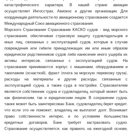
катастрофического характера. В нашей стране авиации
осуществляет Ингосстрах, Авиокос и другие организации. Для
координации деятельности по авиационному страхованию создается
Международный Союз авиационного страхования.
Морского Страхования Страхование КАСКО судов - вид морского
страхования, обеспечивая страховую защиту судовладельцев и
иных лиц, связанных с эксплуатацией судов, которые в случае
повреждения или гибели принадлежащих им или иным образом
юридически родственников судов либо нанесение иного ущерба их
активы интересов, связанных с эксплуатацией судов. На
страхование принимаются: корпус с машинами, оборудованием и
такелажем (оснасткой), фрахт (плата за морскую перевозку груза),
расходы на материалы и другие расходы, связанные с
эксплуатацией судна, а также суда в постройке. Страхователем
является собственник судна и судовладелец, который может быть
как физическим, так и юридическим лицом. В сохранении судна,
также может быть заинтересован Банк, судовладелец берет кредит,
что если это не поможет, владелец не выплатит долг. Возникает
право собственности интерес, и по условиям большинства
кредитных договоров, Банк требует застраховать судно.
Страхование осуществляется, как правило, на ежегодной основе,