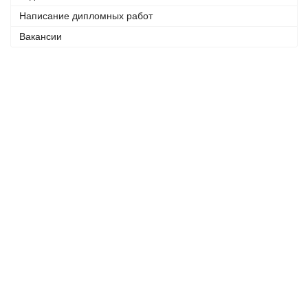
Написание дипломных работ
Вакансии
Телефоны:
+7 (926) 875 77 27
+7 (905) 758 66 44
© 2005 - 2023
Консалтинговый центр «ФРАКТАЛ».
Все права защищены.