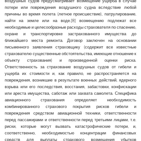
воздушных судов предусматривает возмещение ущерба в случае
потери или повреждения воздушного судна вследствие любой
причины во время полета (летное происшествие), патрулирование,
найти на земле или на воде.[8] возмещению подлежат все
необходимые и целесообразные расходы страхователя по спасению,
охране и транспортировке застрахованного имущества до
ближайшего места ремонта. Договор заключен на основании
письменного заявления страховщику (содержит все известные
страхователю существенные обстоятельства, имеющие отношение к
объекту страхования) и произведенной оценки риска.
Ответственность за страхование воздушных судов от гибели и
ущерба их стоимости и, как правило, не распространяется на
повреждения, возникшие в результате военных действий, ядерного
взрыва или его последствия, восстания, забастовки, конфискации
или ареста имущества, саботаж или захвата самолета. Специфика
авиационного страхования определяет необходимость
комбинированного страхового покрытия рисков гибели и
повреждения средством авиационной техники, ответственности
перед пассажирами и ответственности перед третьими лицами, т.е.
риски, которые могут вызвать катастрофические потери, и,
соответственно, необходимостью концентрации финансовых
средств для выплаты страхового возмещения убытков