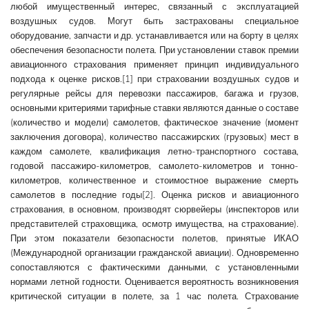
любой имущественный интерес, связанный с эксплуатацией
воздушных судов. Могут быть застрахованы специальное
оборудование, запчасти и др. устанавливается или на борту в целях
обеспечения безопасности полета. При установлении ставок премии
авиационного страхования применяет принцип индивидуального
подхода к оценке рисков.[1] при страховании воздушных судов и
регулярные рейсы для перевозки пассажиров, багажа и грузов,
основными критериями тарифные ставки являются данные о составе
(количество и модели) самолетов, фактическое значение (момент
заключения договора), количество пассажирских (грузовых) мест в
каждом самолете, квалификация летно-транспортного состава,
годовой пассажиро-километров, самолето-километров и тонно-
километров, количественное и стоимостное выражение смерть
самолетов в последние годы[2]. Оценка рисков и авиационного
страхования, в основном, производят сюрвейеры (инспекторов или
представителей страховщика, осмотр имущества, на страхование).
При этом показатели безопасности полетов, принятые ИКАО
(Международной организации гражданской авиации). Одновременно
сопоставляются с фактическими данными, с установленными
нормами летной годности. Оценивается вероятность возникновения
критической ситуации в полете, за 1 час полета. Страхование