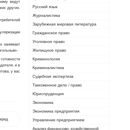
чему ведут
Русский язык
ких других,
Журналистика
отребителей
Зарубежная мировая литература
пуляризации
Гражданское право
Уголовное право
ых занимает
Жилищное право
огольным».
Криминология
 готовности
дителя, и в
Криминалистика
това, у вас
Судебная экспертиза
Таможенное дело / право
Юриспруденция
Экономика
Экономика предприятия
еред
Управление предприятием
Анализ финансово-хозяйственной