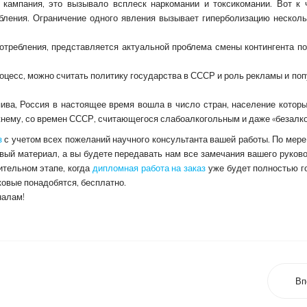
 кампания, это вызывало всплеск наркомании и токсикомании. Вот к 
ебления. Ограничение одного явления вызывает гиперболизацию несколь
потребления, представляется актуальной проблема смены контингента п
есс, можно считать политику государства в СССР и роль рекламы и по
ива, Россия в настоящее время вошла в число стран, население котор
ежнему, со времен СССР, считающегося слабоалкогольным и даже «безалк
з
с учетом всех пожеланий научного консультанта вашей работы. По мере
ый материал, а вы будете передавать нам все замечания вашего руково
ительном этапе, когда
дипломная работа на заказ
уже будет полностью го
аковые понадобятся, бесплатно.
налам!
Вп