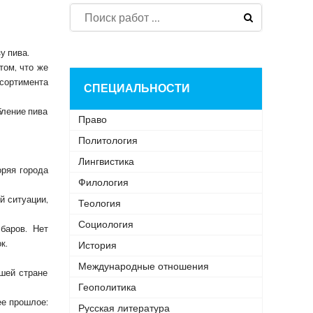
у пива.
том, что же
сортимента
СПЕЦИАЛЬНОСТИ
бление пива
Право
Политология
Лингвистика
оряя города
Филология
й ситуации,
Теология
Социология
баров. Нет
к.
История
Международные отношения
ашей стране
Геополитика
ее прошлое:
Русская литература