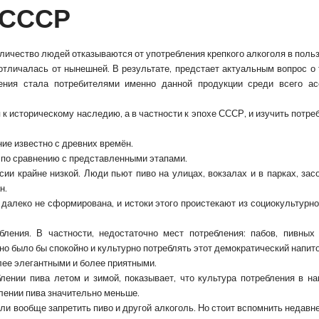
 СССР
оличество людей отказываются от употребления крепкого алкоголя в польз
отличалась от нынешней. В результате, предстает актуальным вопрос о 
ения стала потребителями именно данной продукции среди всего ас
к историческому наследию, а в частности к эпохе СССР, и изучить потре
е известно с древних времён.
 по сравнению с представленными этапами.
сии крайне низкой. Люди пьют пиво на улицах, вокзалах и в парках, зас
н.
далеко не сформирована, и истоки этого проистекают из социокультурно
ления. В частности, недостаточно мест потребления: пабов, пивных 
о было бы спокойно и культурно потреблять этот демократический напито
лее элегантными и более приятными.
лении пива летом и зимой, показывает, что культура потребления в н
блении пива значительно меньше.
ли вообще запретить пиво и другой алкоголь. Но стоит вспомнить недавн