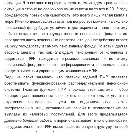
ситуации. Это связано в первую очередь с тем что демографическая
ситуация в стране не особо хороша, не смотря на то что в 2013 году
рождаемость превысила смертность, это всего лишь малая капля в
море. Именно демография ставит под вопрос тот момент, на сколько
пенсионный фонд будет устойчив в долгосрочном плане, по этому
сейчас создаются не государственные пенсионные фонды и им
передается часть пенсионных обязательств, данное действие играет
на руку государству и самому пенсионному фонду. Но есть и другая
сторона медали, так как благодаря пенсионным отчислениям в
ведомстве ПФР находятся огромные финансы, и по этому
пенсионный фонд не спешит с реформированием, о передаче части
средств в частным управляющим компаниям и НПФ
Ведь не стоит забывать, что главной задачей ПФР является
обеспечивать функционирование распределительной пенсионной
системы. Главные функции ПФР в рамках этой системы - сбор
информации о пенсионных взносах (включая контроль их уплаты и
отражение поступивших сумм на индивидуальных счетах
застрахованных лиц, установление пенсии и осуществление ее
выплаты из налоговых поступлений. Для этого проделывается
довольно большая работа, и порой она вызывает много сложностей,
не удивительно, что ПФР имеет разветвленную структуру по всей