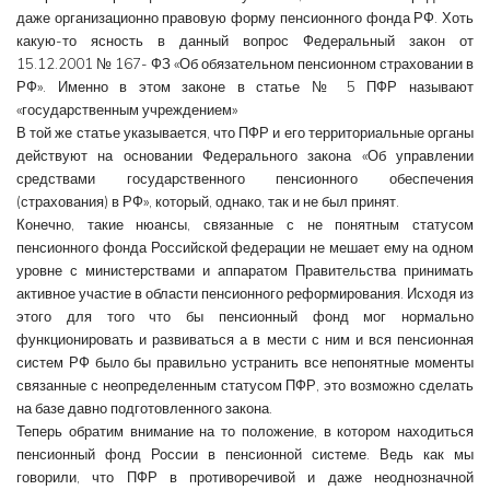
даже организационно правовую форму пенсионного фонда РФ. Хоть
какую-то ясность в данный вопрос Федеральный закон от
15.12.2001 № 167- ФЗ «Об обязательном пенсионном страховании в
РФ». Именно в этом законе в статье № 5 ПФР называют
«государственным учреждением»
В той же статье указывается, что ПФР и его территориальные органы
действуют на основании Федерального закона «Об управлении
средствами государственного пенсионного обеспечения
(страхования) в РФ», который, однако, так и не был принят.
Конечно, такие нюансы, связанные с не понятным статусом
пенсионного фонда Российской федерации не мешает ему на одном
уровне с министерствами и аппаратом Правительства принимать
активное участие в области пенсионного реформирования. Исходя из
этого для того что бы пенсионный фонд мог нормально
функционировать и развиваться а в мести с ним и вся пенсионная
систем РФ было бы правильно устранить все непонятные моменты
связанные с неопределенным статусом ПФР, это возможно сделать
на базе давно подготовленного закона.
Теперь обратим внимание на то положение, в котором находиться
пенсионный фонд России в пенсионной системе. Ведь как мы
говорили, что ПФР в противоречивой и даже неоднозначной