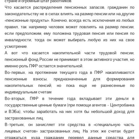
стране и огромный штат работников.
Что касается распределения пенсионных запасов, гражданин по
законодательству не в силах влиять на размер пенсии или на другие
«пенсионные продукты». Конечно, всегда есть исключения из любых
правил, так например человек может повлиять на размер пенсии,
если предположим, ему положена трудовая пенсия или пенсия по
инвалидности, тогда он может выбирать любую из них на свое
усмотрение.
А вот что касается накопительной части трудовой пенсии,
пенсионный фонд России не принимает в этом активного участия, но
именно роль ПФР остается значительной.
Во-первых, на протяжении текущего года в ПФР накапливаются
пенсионные взносы, предназначенные для формирования
накопительных пенсий, но пока еще не разнесенные по
индивидуальным счетам
Во-вторых, ПФР в течение года вкладывает эти деньги в
государственные ценные бумаги (при помощи агентов - Центробанка
и ВЭБа), чтобы заработать на них хотя бы небольшой доход для
застрахованных лиц.
В-третьих, он зачисляет эти средства в «специальную часть
лицевых счетов» застрахованных лиц. На этих же счетах будет
отражаться, куда гражданин перевел данные средства для