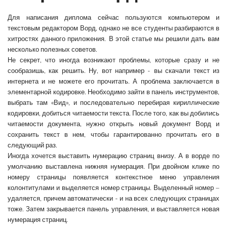
Для написания диплома сейчас пользуются компьютером и
текстовым редактором Ворд, однако не все студенты разбираются в
хитростях данного приложения.
В этой статье мы решили дать вам
несколько полезных советов.
Не секрет, что иногда возникают проблемы, которые сразу и не
сообразишь, как решить. Ну, вот например - вы скачали текст из
интернета и не можете его прочитать. А проблема заключается в
элементарной кодировке. Необходимо зайти в панель инструментов,
выбрать там «Вид», и последовательно перебирая кириллические
кодировки, добиться читаемости текста. После того, как вы добились
читаемости документа, нужно открыть новый документ Ворд и
сохранить текст в нем, чтобы гарантированно прочитать его в
следующий раз.
Иногда хочется выставить нумерацию страниц внизу. А в ворде по
умолчанию выставлена нижняя нумерация. При двойном клике по
номеру страницы появляется контекстное меню управления
колонтитулами и выделяется номер страницы. Выделенный номер –
удаляется, причем автоматически - и на всех следующих страницах
тоже. Затем закрывается панель управления, и выставляется новая
нумерация страниц.